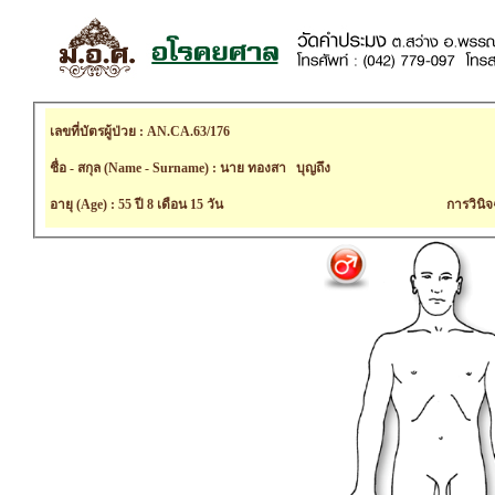
เลขที่บัตรผู้ป่วย : AN.CA.63/176
ชื่อ - สกุล (Name - Surname) : นาย ทองสา บุญถึง
อายุ (Age) : 55 ปี 8 เดือน 15 วัน
การวินิจ