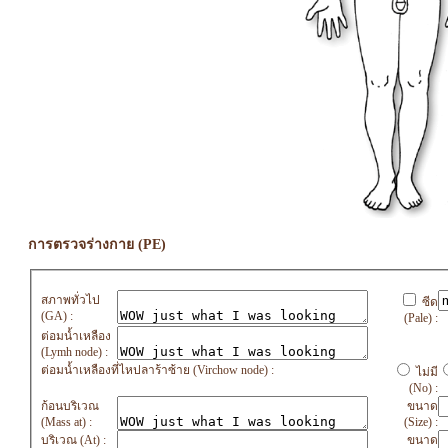
การตรวจร่างกาย (PE)
สภาพทั่วไป
ซีด
(GA) :
(Pale) :
ต่อมน้ำเหลือง
(Lymh node) :
ต่อมน้ำเหลืองที่ไหปลาร้าซ้าย (Virchow node) :
ไม่มี
(No) :
ก้อนบริเวณ
ขนาด
(Mass at) :
(Size) :
บริเวณ (At) :
ขนาด