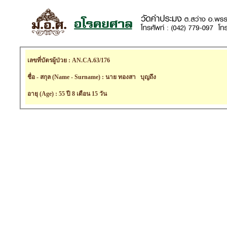
เลขที่บัตรผู้ป่วย : AN.CA.63/176
ชื่อ - สกุล (Name - Surname) : นาย ทองสา บุญถึง
อายุ (Age) : 55 ปี 8 เดือน 15 วัน