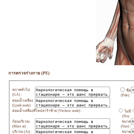
การตรวจร่างกาย (PE)
สภาพทั่วไป
ซีด
(GA) :
(Pale) :
ต่อมน้ำเหลือง
(Lymh node) :
ต่อมน้ำเหลืองที่ไหปลาร้าซ้าย (Virchow node) :
ไม่มี
(No) :
ก้อนบริเวณ
ขนาด
(Mass at) :
(Size) :
บริเวณ (At) :
ขนาด