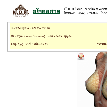
เลขที่บัตรผู้ป่วย : AN.CA.63/176
ชื่อ - สกุล (Name - Surname) : นาย ทองสา บุญถึง
อายุ (Age) : 55 ปี 8 เดือน 15 วัน
การวินิจ