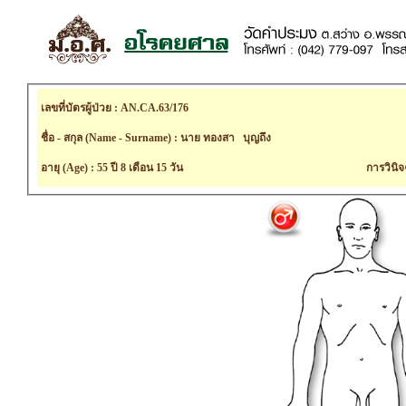
เลขที่บัตรผู้ป่วย : AN.CA.63/176
ชื่อ - สกุล (Name - Surname) : นาย ทองสา บุญถึง
อายุ (Age) : 55 ปี 8 เดือน 15 วัน
การวินิจ