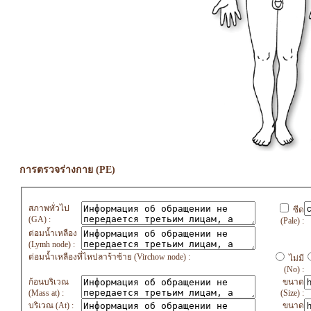
การตรวจร่างกาย (PE)
สภาพทั่วไป
ซีด
(GA) :
(Pale) :
ต่อมน้ำเหลือง
(Lymh node) :
ต่อมน้ำเหลืองที่ไหปลาร้าซ้าย (Virchow node) :
ไม่มี
(No) :
ก้อนบริเวณ
ขนาด
(Mass at) :
(Size) :
บริเวณ (At) :
ขนาด