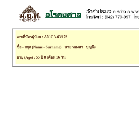
เลขที่บัตรผู้ป่วย : AN.CA.63/176
ชื่อ - สกุล (Name - Surname) : นาย ทองสา บุญถึง
อายุ (Age) : 55 ปี 8 เดือน 16 วัน