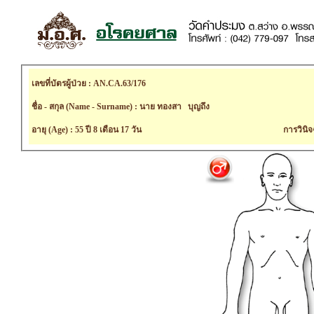
เลขที่บัตรผู้ป่วย : AN.CA.63/176
ชื่อ - สกุล (Name - Surname) : นาย ทองสา บุญถึง
อายุ (Age) : 55 ปี 8 เดือน 17 วัน
การวินิจ