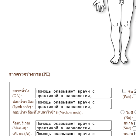
การตรวจร่างกาย (PE)
สภาพทั่วไป
ซีด
(GA) :
(Pale) :
ต่อมน้ำเหลือง
(Lymh node) :
ต่อมน้ำเหลืองที่ไหปลาร้าซ้าย (Virchow node) :
ไม่มี
(No) :
ก้อนบริเวณ
ขนาด
(Mass at) :
(Size) :
บริเวณ (At) :
ขนาด