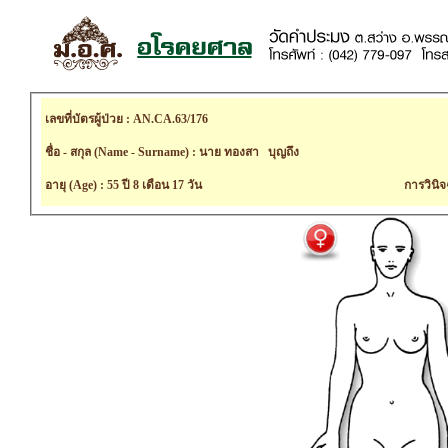
เลขที่บัตรผู้ป่วย : AN.CA.63/176
ชื่อ - สกุล (Name - Surname) : นาย ทองสา บุญถึง
อายุ (Age) : 55 ปี 8 เดือน 17 วัน
การวินิจ