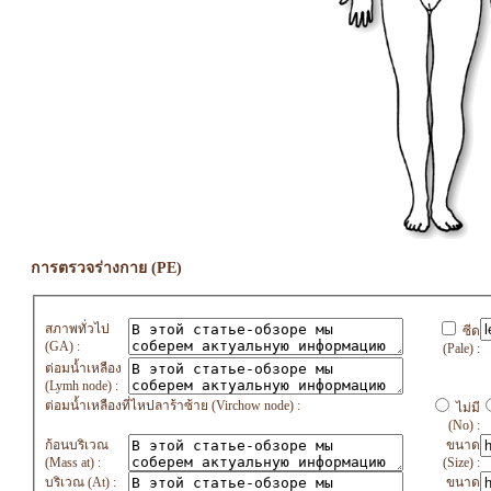
การตรวจร่างกาย (PE)
สภาพทั่วไป
ซีด
(GA) :
(Pale) :
ต่อมน้ำเหลือง
(Lymh node) :
ต่อมน้ำเหลืองที่ไหปลาร้าซ้าย (Virchow node) :
ไม่มี
(No) :
ก้อนบริเวณ
ขนาด
(Mass at) :
(Size) :
บริเวณ (At) :
ขนาด