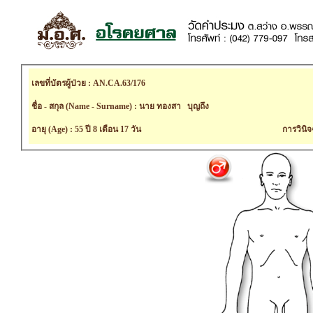
เลขที่บัตรผู้ป่วย : AN.CA.63/176
ชื่อ - สกุล (Name - Surname) : นาย ทองสา บุญถึง
อายุ (Age) : 55 ปี 8 เดือน 17 วัน
การวินิจ