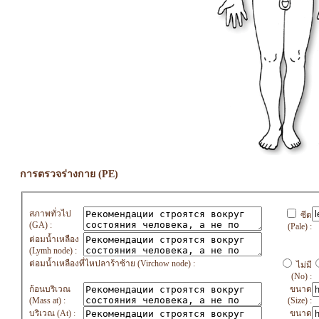
การตรวจร่างกาย (PE)
สภาพทั่วไป
ซีด
(GA) :
(Pale) :
ต่อมน้ำเหลือง
(Lymh node) :
ต่อมน้ำเหลืองที่ไหปลาร้าซ้าย (Virchow node) :
ไม่มี
(No) :
ก้อนบริเวณ
ขนาด
(Mass at) :
(Size) :
บริเวณ (At) :
ขนาด