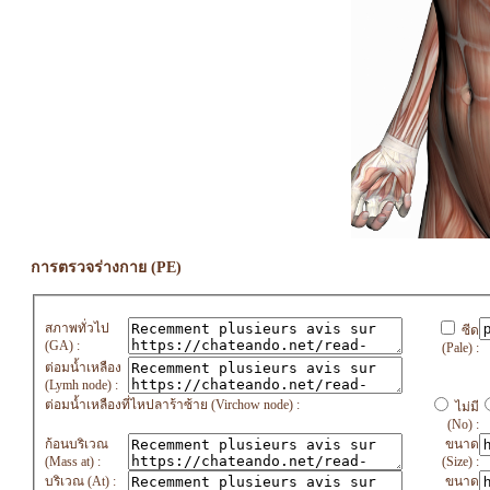
การตรวจร่างกาย (PE)
สภาพทั่วไป
ซีด
(GA) :
(Pale) :
ต่อมน้ำเหลือง
(Lymh node) :
ต่อมน้ำเหลืองที่ไหปลาร้าซ้าย (Virchow node) :
ไม่มี
(No) :
ก้อนบริเวณ
ขนาด
(Mass at) :
(Size) :
บริเวณ (At) :
ขนาด