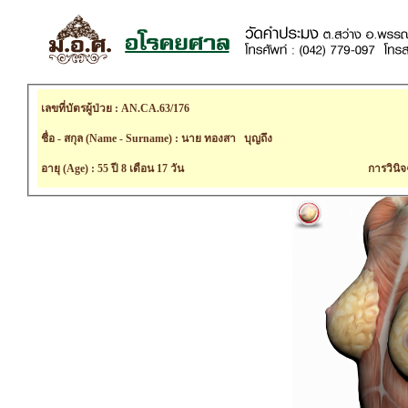
เลขที่บัตรผู้ป่วย : AN.CA.63/176
ชื่อ - สกุล (Name - Surname) : นาย ทองสา บุญถึง
อายุ (Age) : 55 ปี 8 เดือน 17 วัน
การวินิจ