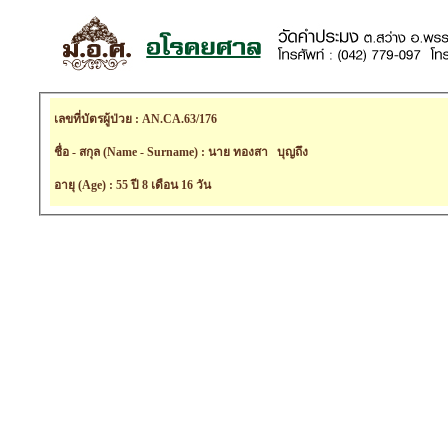
เลขที่บัตรผู้ป่วย : AN.CA.63/176
ชื่อ - สกุล (Name - Surname) : นาย ทองสา บุญถึง
อายุ (Age) : 55 ปี 8 เดือน 16 วัน