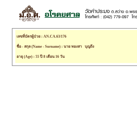
เลขที่บัตรผู้ป่วย : AN.CA.63/176
ชื่อ - สกุล (Name - Surname) : นาย ทองสา บุญถึง
อายุ (Age) : 55 ปี 8 เดือน 16 วัน