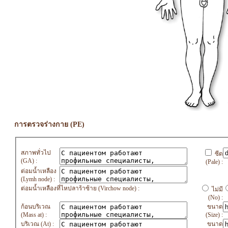
การตรวจร่างกาย (PE)
สภาพทั่วไป
ซีด
(GA) :
(Pale) :
ต่อมน้ำเหลือง
(Lymh node) :
ต่อมน้ำเหลืองที่ไหปลาร้าซ้าย (Virchow node) :
ไม่มี
(No) :
ก้อนบริเวณ
ขนาด
(Mass at) :
(Size) :
บริเวณ (At) :
ขนาด