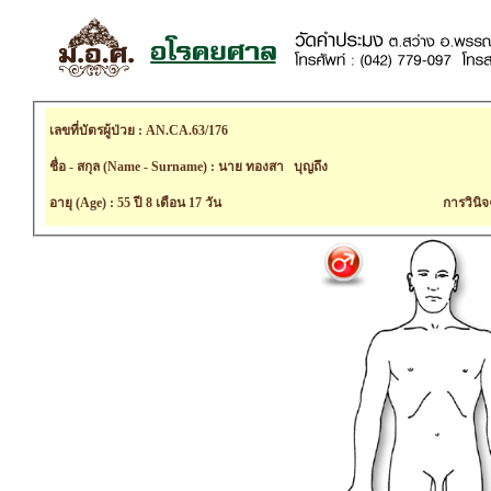
เลขที่บัตรผู้ป่วย : AN.CA.63/176
ชื่อ - สกุล (Name - Surname) : นาย ทองสา บุญถึง
อายุ (Age) : 55 ปี 8 เดือน 17 วัน
การวินิจ