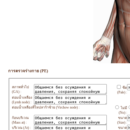
การตรวจร่างกาย (PE)
สภาพทั่วไป
ซีด
(GA) :
(Pale) :
ต่อมน้ำเหลือง
(Lymh node) :
ต่อมน้ำเหลืองที่ไหปลาร้าซ้าย (Virchow node) :
ไม่มี
(No) :
ก้อนบริเวณ
ขนาด
(Mass at) :
(Size) :
บริเวณ (At) :
ขนาด