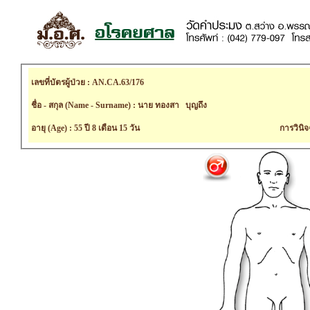
เลขที่บัตรผู้ป่วย : AN.CA.63/176
ชื่อ - สกุล (Name - Surname) : นาย ทองสา บุญถึง
อายุ (Age) : 55 ปี 8 เดือน 15 วัน
การวินิจ