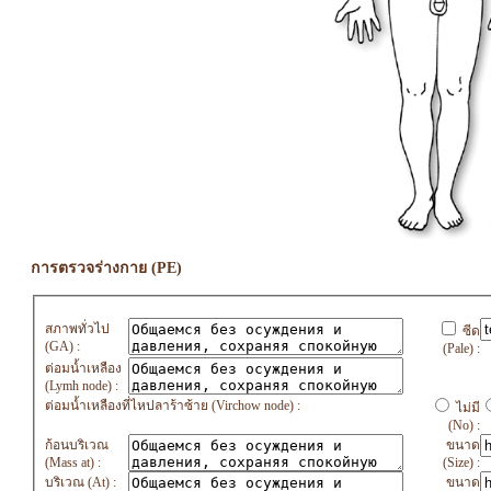
การตรวจร่างกาย (PE)
สภาพทั่วไป
ซีด
(GA) :
(Pale) :
ต่อมน้ำเหลือง
(Lymh node) :
ต่อมน้ำเหลืองที่ไหปลาร้าซ้าย (Virchow node) :
ไม่มี
(No) :
ก้อนบริเวณ
ขนาด
(Mass at) :
(Size) :
บริเวณ (At) :
ขนาด