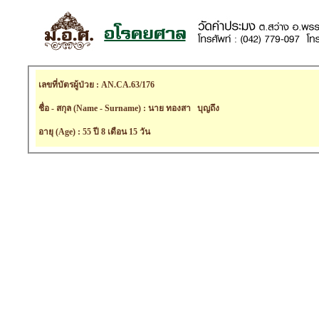
เลขที่บัตรผู้ป่วย : AN.CA.63/176
ชื่อ - สกุล (Name - Surname) : นาย ทองสา บุญถึง
อายุ (Age) : 55 ปี 8 เดือน 15 วัน