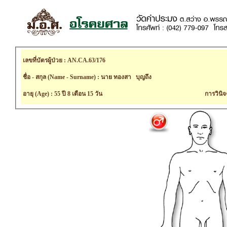
เลขที่บัตรผู้ป่วย : AN.CA.63/176
ชื่อ - สกุล (Name - Surname) : นาย ทองสา บุญถึง
อายุ (Age) : 55 ปี 8 เดือน 15 วัน
การวินิจ