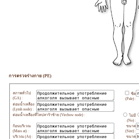
การตรวจร่างกาย (PE)
สภาพทั่วไป
ซีด
(GA) :
(Pale) :
ต่อมน้ำเหลือง
(Lymh node) :
ต่อมน้ำเหลืองที่ไหปลาร้าซ้าย (Virchow node) :
ไม่มี
(No) :
ก้อนบริเวณ
ขนาด
(Mass at) :
(Size) :
บริเวณ (At) :
ขนาด