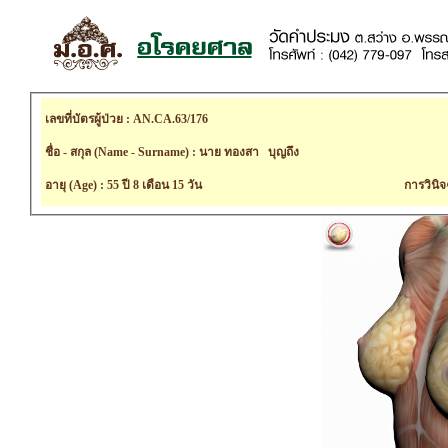
เลขที่บัตรผู้ป่วย : AN.CA.63/176
ชื่อ - สกุล (Name - Surname) : นาย ทองสา บุญถึง
อายุ (Age) : 55 ปี 8 เดือน 15 วัน
การวินิจ