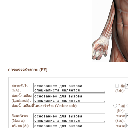
การตรวจร่างกาย (PE)
สภาพทั่วไป
ซีด
(GA) :
(Pale) :
ต่อมน้ำเหลือง
(Lymh node) :
ต่อมน้ำเหลืองที่ไหปลาร้าซ้าย (Virchow node) :
ไม่มี
(No) :
ก้อนบริเวณ
ขนาด
(Mass at) :
(Size) :
บริเวณ (At) :
ขนาด