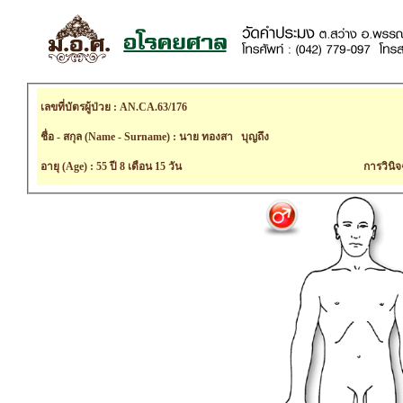
เลขที่บัตรผู้ป่วย : AN.CA.63/176
ชื่อ - สกุล (Name - Surname) : นาย ทองสา บุญถึง
อายุ (Age) : 55 ปี 8 เดือน 15 วัน
การวินิจ