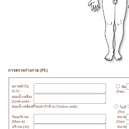
การตรวจร่างกาย (PE)
สภาพทั่วไป
ซีด
(GA) :
(Pale) :
ต่อมน้ำเหลือง
(Lymh node) :
ต่อมน้ำเหลืองที่ไหปลาร้าซ้าย (Virchow node) :
ไม่มี
(No) :
ก้อนบริเวณ
ขนาด
(Mass at) :
(Size) :
บริเวณ (At) :
ขนาด