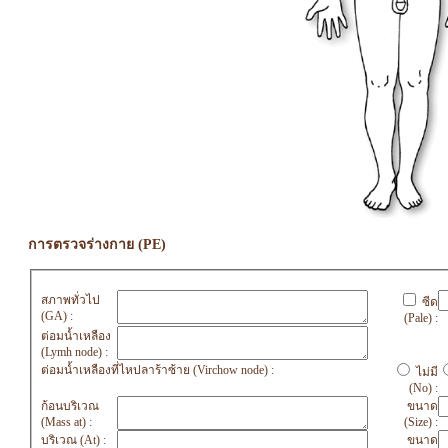
การตรวจร่างกาย (PE)
สภาพทั่วไป
ซีด
(GA) :
(Pale) :
ต่อมน้ำเหลือง
(Lymh node) :
ต่อมน้ำเหลืองที่ไหปลาร้าซ้าย (Virchow node) :
ไม่มี
(No) :
ก้อนบริเวณ
ขนาด
(Mass at) :
(Size) :
บริเวณ (At) :
ขนาด