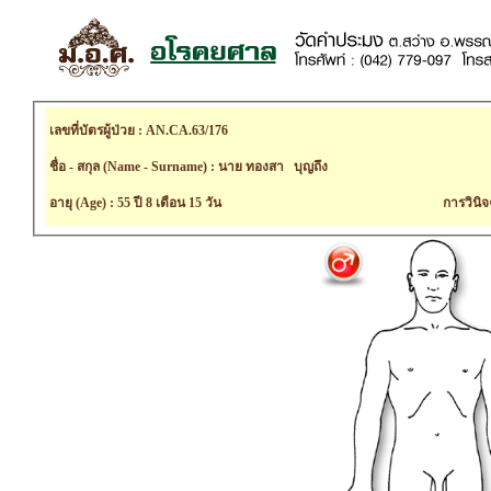
เลขที่บัตรผู้ป่วย : AN.CA.63/176
ชื่อ - สกุล (Name - Surname) : นาย ทองสา บุญถึง
อายุ (Age) : 55 ปี 8 เดือน 15 วัน
การวินิจ