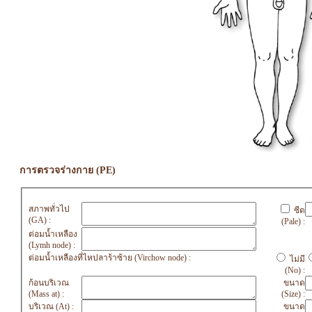
การตรวจร่างกาย (PE)
สภาพทั่วไป
ซีด
(GA) :
(Pale) :
ต่อมน้ำเหลือง
(Lymh node) :
ต่อมน้ำเหลืองที่ไหปลาร้าซ้าย (Virchow node) :
ไม่มี
(No) :
ก้อนบริเวณ
ขนาด
(Mass at) :
(Size) :
บริเวณ (At) :
ขนาด