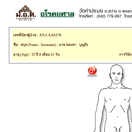
เลขที่บัตรผู้ป่วย : AN.CA.63/176
ชื่อ - สกุล (Name - Surname) : นาย ทองสา บุญถึง
อายุ (Age) : 55 ปี 8 เดือน 15 วัน
การวินิจ