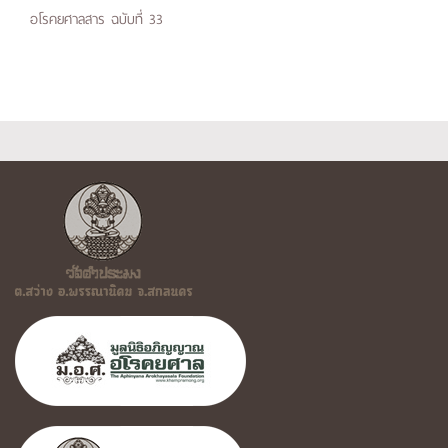
อโรคยศาลสาร ฉบับที่ 33