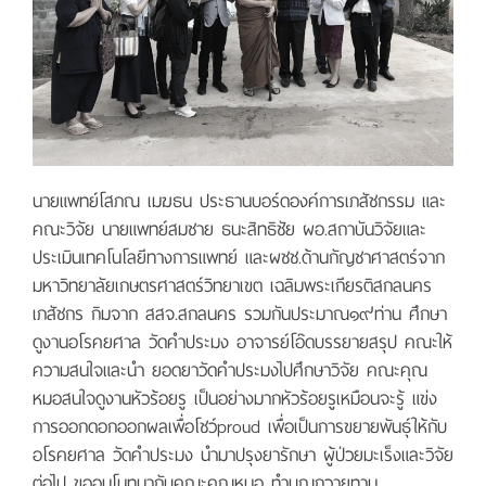
นายแพทย์โสภณ เมฆธน ประธานบอร์ดองค์การเภสัชกรรม และ
คณะวิจัย นายแพทย์สมชาย ธนะสิทธิชัย ผอ.สถาบันวิจัยและ
ประเมินเทคโนโลยีทางการแพทย์ และผชช.ด้านกัญชาศาสตร์จาก
มหาวิทยาลัยเกษตรศาสตร์วิทยาเขต เฉลิมพระเกียรติสกลนคร
เภสัชกร กิมจาก สสจ.สกลนคร รวมกันประมาณ๑๙ท่าน ศึกษา
ดูงานอโรคยศาล วัดคำประมง อาจารย์โอ๊ดบรรยายสรุป คณะให้
ความสนใจและนำ ยอดยาวัดคำประมงไปศึกษาวิจัย คณะคุณ
หมอสนใจดูงานหัวร้อยรู เป็นอย่างมากหัวร้อยรูเหมือนจะรู้ แข่ง
การออกดอกออกผลเพื่อโชว์proud เพื่อเป็นการขยายพันธุ์ให้กับ
อโรคยศาล วัดคำประมง นำมาปรุงยารักษา ผู้ป่วยมะเร็งและวิจัย
ต่อไป ขออนุโมทนากับคณะคุณหมอ ทำบุญถวายทาน