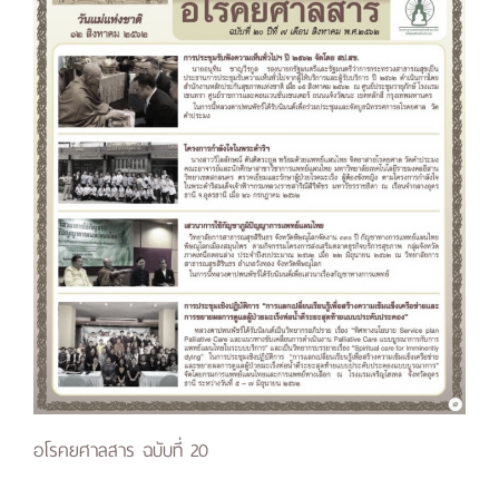
อโรคยศาลสาร ฉบับที่ 20